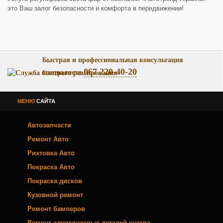
это Ваш залог безопасности и комфорта в передвижении!
Быстрая и профессиональная консультация
067 220-40-20
специалиста
МЕНЮ
САЙТА
Автозапчасти
Ремонт Авто
Рихтовка Авто
Покраска Авто
Покраска дисков
Кузовной ремонт
Ремонт бамперов
Ремонт алюминиевых деталей кузова