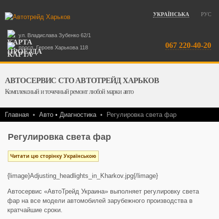
УКРАЇНСЬКА
РУС
ул. Владислава Зубенко 62/1
067 220-40-20
просп. Героев Харькова 118
АВТОСЕРВИС СТО АВТОТРЕЙД ХАРЬКОВ
Комплексный и точечный ремонт любой марки авто
Главная
•
Авто • Диагностика
•
Регулировка света фар
Регулировка света фар
Читати цю сторінку Українською
{limage}Adjusting_headlights_in_Kharkov.jpg{/limage}
Автосервис «АвтоТрейд Украина» выполняет регулировку света
фар на все модели автомобилей зарубежного производства в
кратчайшие сроки.