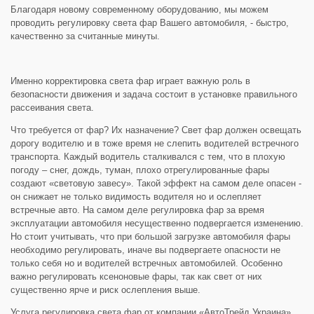
Благодаря новому современному оборудованию, мы можем
проводить регулировку света фар Вашего автомобиля, - быстро,
качественно за считанные минуты.
Именно корректировка света фар играет важную роль в
безопасности движения и задача состоит в установке правильного
рассеивания света.
Что требуется от фар? Их назначение? Свет фар должен освещать
дорогу водителю и в тоже время не слепить водителей встречного
транспорта. Каждый водитель сталкивался с тем, что в плохую
погоду – снег, дождь, туман, плохо отрегулированные фары
создают «световую завесу». Такой эффект на самом деле опасен -
он снижает не только видимость водителя но и ослепляет
встречные авто. На самом деле регулировка фар за время
эксплуатации автомобиля несущественно подвергается изменению.
Но стоит учитывать, что при большой загрузке автомобиля фары
необходимо регулировать, иначе вы подвергаете опасности не
только себя но и водителей встречных автомобилей. Особенно
важно регулировать ксеноновые фары, так как свет от них
существенно ярче и риск ослепления выше.
Услуга регулировка света фар от компании «АвтоТрейд Украина»