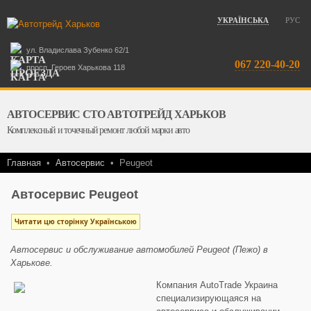
УКРАЇНСЬКА
РУС
ул. Владислава Зубенко 62/1
067 220-40-20
просп. Героев Харькова 118
АВТОСЕРВИС СТО АВТОТРЕЙД ХАРЬКОВ
Комплексный и точечный ремонт любой марки авто
Главная
•
Автосервис
•
Peugeot
Автосервис Peugeot
Читати цю сторінку Українською
Автосервис и обслуживание автомобилей Peugeot (Пежо) в
Харькове.
Компания AutoTrade Украина
специализирующаяся на