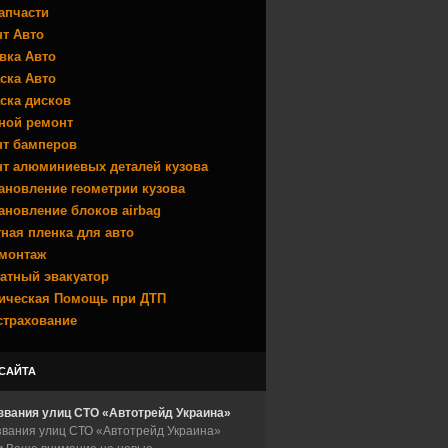
апчасти
т Авто
вка Авто
ска Авто
ска дисков
ной ремонт
т бамперов
т алюминиевых деталей кузова
ановление геометрии кузова
ановление блоков airbag
ная пленка для авто
монтаж
атный эвакуатор
ическая Помощь при ДТП
страхование
САЙТА
звания улиц СТО «Автотрейд Украина»
вания улиц СТО «Автотрейд Украина»