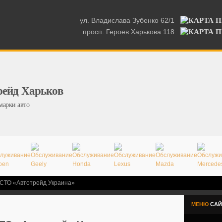
ул. Владислава Зубенко 62/1
просп. Героев Харькова 118
рейд Харьков
марки авто
 СТО «Автотрейд Украина»
МЕНЮ
САЙ