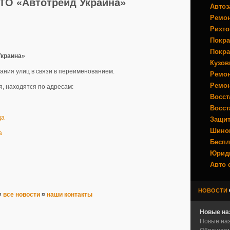
ТО «Автотрейд Украина»
Автоз
Ремон
Рихто
Покра
Покра
Украина»
Кузов
ния улиц в связи в переименованием.
Ремон
Ремон
, находятся по адресам:
Восст
Восст
да
Защит
Шино
а
Беспл
Юрид
Авто 
НОВОСТИ
¤
все новости
¤
наши контакты
Новые на
Новые наз