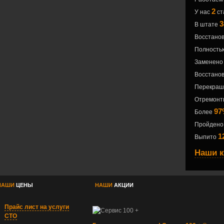
2
У нас
ст
3
В штате
Восстано
Полностью
Заменено
Восстано
Перекраш
Отремонти
97
Более
Пройдено
1
Выпито
Наши 
НАШИ
ЦЕНЫ
НАШИ
АКЦИИ
Прайс лист на услуги
СТО