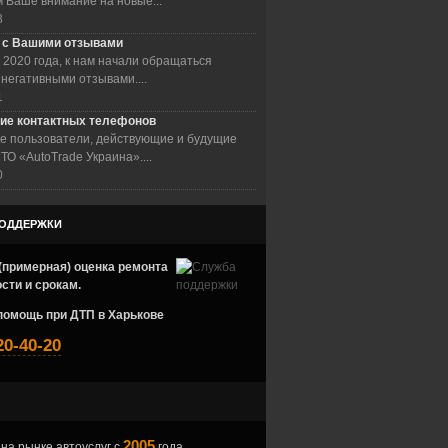
Ваше внимание на новые...
3
 с Вашими отзывами
 2020 года, к нам начали обращаться
 негативными отзывами....
1
ие контактных телефонов
е пользователи, действующие и будущие
ТО «AutoTrade Украина»....
0
ОДДЕРЖКИ
(примерная) оценка ремонта
сти и срокам.
помощь при ДТП в Харькове
20-40-20
2005
на рынке автоуслуг с
года.