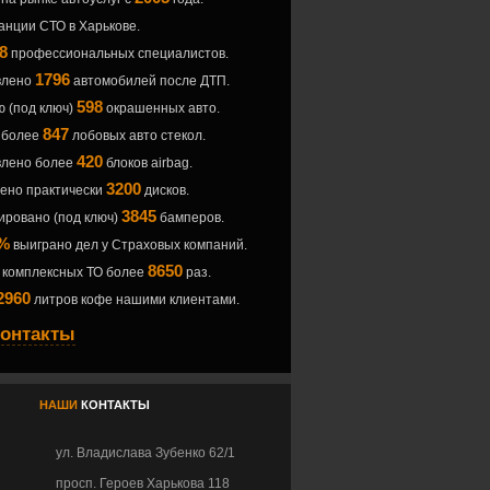
анции СТО в Харькове.
8
профессиональных специалистов.
1796
влено
автомобилей после ДТП.
598
 (под ключ)
окрашенных авто.
847
 более
лобовых авто стекол.
420
влено более
блоков airbag.
3200
ено практически
дисков.
3845
ровано (под ключ)
бамперов.
%
выиграно дел у Страховых компаний.
8650
 комплексных ТО более
раз.
2960
литров кофе нашими клиентами.
контакты
НАШИ
КОНТАКТЫ
ул. Владислава Зубенко 62/1
просп. Героев Харькова 118