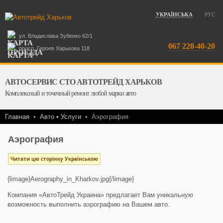
УКРАЇНСЬКА
РУС
ул. Владислава Зубенко 62/1
067 220-40-20
просп. Героев Харькова 118
АВТОСЕРВИС СТО АВТОТРЕЙД ХАРЬКОВ
Комплексный и точечный ремонт любой марки авто
Главная
•
Авто • Услуги
•
Аэрография
Аэрография
Читати цю сторінку Українською
{limage}Aerography_in_Kharkov.jpg{/limage}
Компания «АвтоТрейд Украина» предлагает Вам уникальную
возможность выполнить аэрографию на Вашем авто.