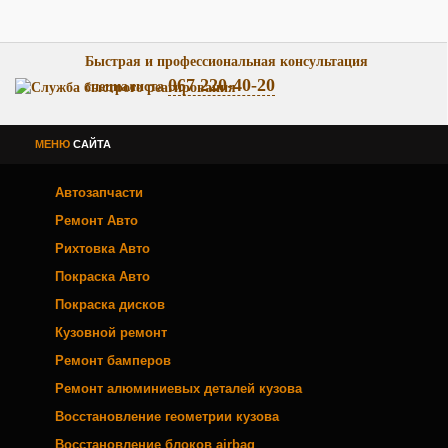
Быстрая и профессиональная консультация
067 220-40-20
специалиста
МЕНЮ
САЙТА
Автозапчасти
Ремонт Авто
Рихтовка Авто
Покраска Авто
Покраска дисков
Кузовной ремонт
Ремонт бамперов
Ремонт алюминиевых деталей кузова
Восстановление геометрии кузова
Восстановление блоков airbag