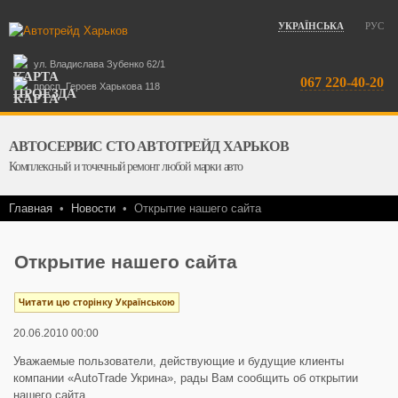
УКРАЇНСЬКА
РУС
ул. Владислава Зубенко 62/1
067 220-40-20
просп. Героев Харькова 118
АВТОСЕРВИС СТО АВТОТРЕЙД ХАРЬКОВ
Комплексный и точечный ремонт любой марки авто
Главная
•
Новости
•
Открытие нашего сайта
Открытие нашего сайта
Читати цю сторінку Українською
20.06.2010 00:00
Уважаемые пользователи, действующие и будущие клиенты
компании «AutoTrade Укрина», рады Вам сообщить об открытии
нашего сайта.