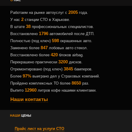
2005
Работаем на рынке автоуслуг с
года.
2
У нас
станции СТО в Харькове.
38
В штате
профессиональных специалистов.
1796
Восстановлено
автомобилей после ДТП.
598
Полностью (под ключ)
окрашенных авто.
847
Заменено более
лобовых авто стекол.
420
Восстановлено более
блоков airbag.
3200
Перекрашено практически
дисков.
3845
Отремонтировано (под ключ)
бамперов.
97%
Более
выиграно дел у Страховых компаний.
8650
Пройдено комплексных ТО более
раз.
12960
Выпито
литров кофе нашими клиентами.
Наши контакты
НАШИ
ЦЕНЫ
Прайс лист на услуги СТО