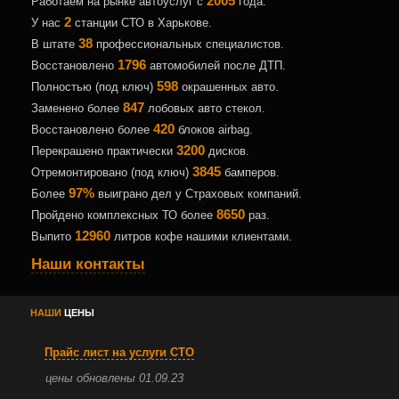
2005
Работаем на рынке автоуслуг с
года.
2
У нас
станции СТО в Харькове.
38
В штате
профессиональных специалистов.
1796
Восстановлено
автомобилей после ДТП.
598
Полностью (под ключ)
окрашенных авто.
847
Заменено более
лобовых авто стекол.
420
Восстановлено более
блоков airbag.
3200
Перекрашено практически
дисков.
3845
Отремонтировано (под ключ)
бамперов.
97%
Более
выиграно дел у Страховых компаний.
8650
Пройдено комплексных ТО более
раз.
12960
Выпито
литров кофе нашими клиентами.
Наши контакты
НАШИ
ЦЕНЫ
Прайс лист на услуги СТО
цены обновлены 01.09.23